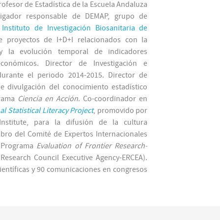
rofesor de Estadística de la Escuela Andaluza
stigador responsable de DEMAP, grupo de
l
Instituto de Investigación Biosanitaria de
e proyectos de I+D+I relacionados con la
 y la evolución temporal de indicadores
económicos. Director de Investigación e
urante el periodo 2014-2015. Director de
de divulgación del conocimiento estadístico
grama
Ciencia en Acción
. Co-coordinador en
l Statistical Literacy Project
, promovido por
l Institute, para la difusión de la cultura
mbro del Comité de Expertos Internacionales
l Programa
Evaluation of Frontier Research-
Research Council Executive Agency-ERCEA).
ientíficas y 90 comunicaciones en congresos