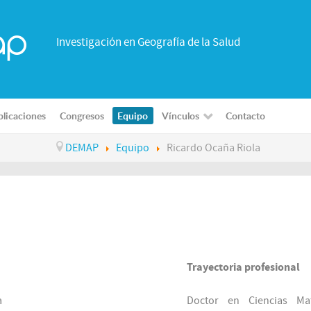
Investigación en Geografía de la Salud
licaciones
Congresos
Equipo
Vínculos
Contacto
DEMAP
Equipo
Ricardo Ocaña Riola
Trayectoria profesional
a
Doctor en Ciencias Mat