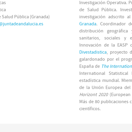
cas
Investigación Operativa. P
ica
de Salud Pública. Inve
 Salud Pública (Granada)
investigación adscrito a
@juntadeandalucia.es
Granada
. Coordinador d
distribución geográfica
sanitarios, sociales y 
Innovación de la EASP d
Divestadistica
, proyecto 
galardonado por el pro
España de
The Internationa
International Statistica
estadística mundial. Mie
de la Unión Europea de
Horizont 2020
(European 
Más de 80 publicaciones c
científicos.