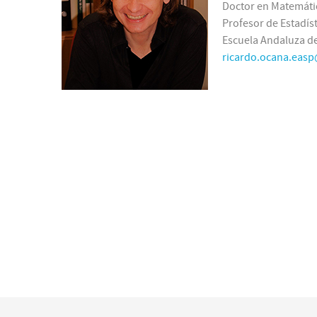
Doctor en Matemáti
Profesor de Estadíst
Escuela Andaluza de
ricardo.ocana.easp